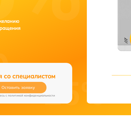
 желанию
бращения
я со специалистом
Оставить заявку
есь c
политикой конфиденциальности