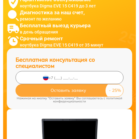
ноутбука Digma EVE 15 C419 до 3 лет
Диагностика за наш счет,
ремонт по желанию
Бесплатный выезд курьера
в день обращения
Срочный ремонт
ноутбука Digma EVE 15 C419 от 35 минут
Бесплатная консультация со
специалистом
Оставить заявку
Нажимая на кнопку "Оставить заявку" Вы соглашаетесь c
политикой
конфиденциальности