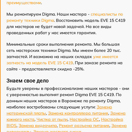
преимуществами
.
Мы ремонтируем Digma. Наши мастера -
специалисты по
ремонту техники Digma
. Восстановить модель EVE 15 C419
для мастеров не будет новой задачей. На все виды
проведенных работ у нас имеется гарантия.
Минимальные сроки выполнения ремонта. Мы большая
сеть мастерских техники Digma. Мы имеем более 20 тыс.
запчастей. И возможно на наших складах
уже имеется
запчасть на модель EVE 15 C419
. При заказе ремонта на
сайте - предоставляется скидка -25%.
Знаем свое дело
Будьте уверены в профессионализме наших мастеров - они
с уверенностью выполнят ремонт Digma EVE 15 C419. По
данным наших мастеров в Воронеже по ремонту Digma,
наиболее востребованы следующие услуги:
Замена
материнской платы
,
Замена контроллера питания
,
Замена
южного моста
,
Чистка от пыли
,
Настройка ОС
,
Настройка
BIOS
,
Замена видеочипа
,
Ремонт разъема питания
,
Замена
видеокарты
,
Замена жесткого диска
.