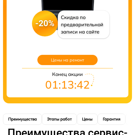
Скидка по
-20%
предварительной
записи на сайте
Цены на ремонт
Конец акции
01:13:41
Преимущества
Этапы работ
Цены
Гарантия
М
Преимущества сервис-