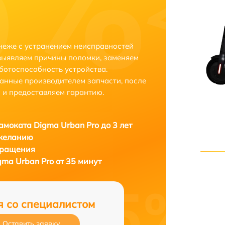
неже с устранением неисправностей
выявляем причины поломки, заменяем
ботоспособность устройства.
анные производителем запчасти, после
 и предоставляем гарантию.
амоката Digma Urban Pro до 3 лет
 желанию
бращения
ma Urban Pro от 35 минут
я со специалистом
Оставить заявку