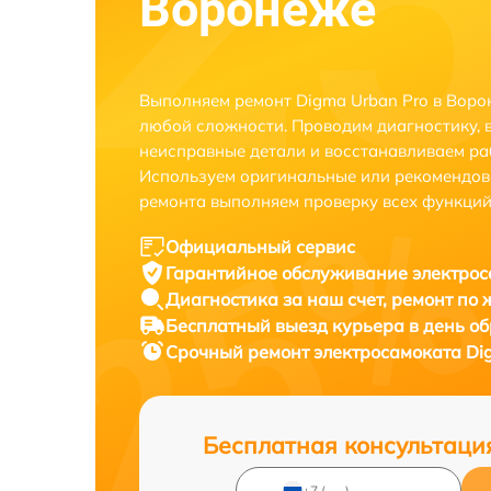
Воронеже
Выполняем ремонт Digma Urban Pro в Воро
любой сложности. Проводим диагностику, 
неисправные детали и восстанавливаем ра
Используем оригинальные или рекомендов
ремонта выполняем проверку всех функций
Официальный сервис
Гарантийное обслуживание
электрос
Диагностика за наш счет,
ремонт по
Бесплатный выезд курьера
в день о
Срочный ремонт
электросамоката Dig
Бесплатная консультаци