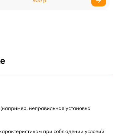
900 р
900 р
2000 р
400 р
же
500 р
900 р
2500 р
 (например, неправильная установка
1100 р
 характеристикам при соблюдении условий