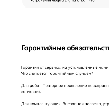
Устранения люфта Digma Urban Pro
Замена резины Digma Urban Pro
Апгрейд Digma Urban Pro
Восстановление разъемов питания Digma
Urban Pro
Гарантийные обязательст
Замена аккумулятора Digma Urban Pro
Гарантия от сервиса: на установленные нами
Замена корпуса Digma Urban Pro
Что считается гарантийным случаем?
Ремонт платы управления (восстановление)
Digma Urban Pro
Для работ: Повторное проявление неисправн
запчасти).
Гидроизоляция Digma Urban Pro
Для комплектующих: Внезапная поломка, утр